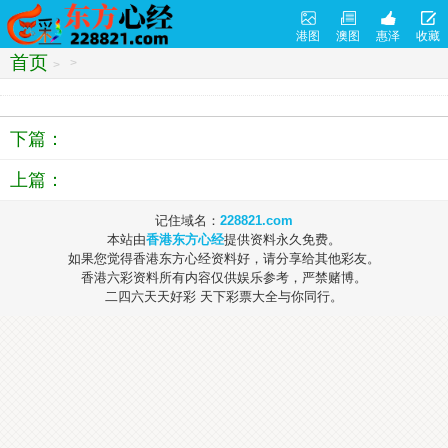
港图
澳图
惠泽
收藏
首页
>
>
下篇：
上篇：
记住域名：
228821.com
本站由
香港东方心经
提供资料永久免费。
如果您觉得香港东方心经资料好，请分享给其他彩友。
香港六彩资料所有内容仅供娱乐参考，严禁赌博。
二四六天天好彩 天下彩票大全与你同行。