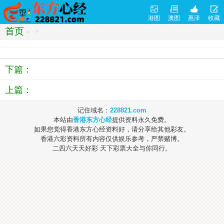
港图
澳图
惠泽
收藏
首页
>
>
下篇：
上篇：
记住域名：
228821.com
本站由
香港东方心经
提供资料永久免费。
如果您觉得香港东方心经资料好，请分享给其他彩友。
香港六彩资料所有内容仅供娱乐参考，严禁赌博。
二四六天天好彩 天下彩票大全与你同行。