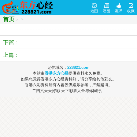
港图
澳图
惠泽
收藏
首页
>
>
下篇：
上篇：
记住域名：
228821.com
本站由
香港东方心经
提供资料永久免费。
如果您觉得香港东方心经资料好，请分享给其他彩友。
香港六彩资料所有内容仅供娱乐参考，严禁赌博。
二四六天天好彩 天下彩票大全与你同行。