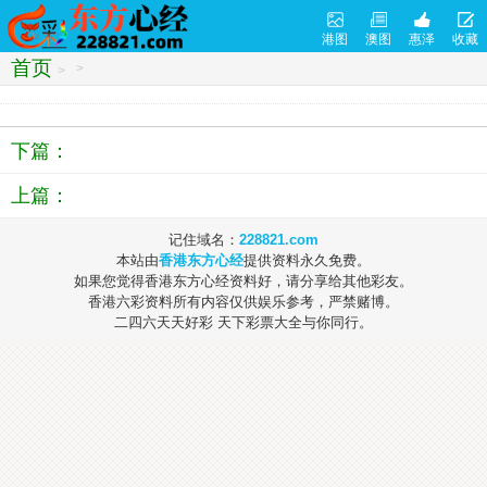
港图
澳图
惠泽
收藏
首页
>
>
下篇：
上篇：
记住域名：
228821.com
本站由
香港东方心经
提供资料永久免费。
如果您觉得香港东方心经资料好，请分享给其他彩友。
香港六彩资料所有内容仅供娱乐参考，严禁赌博。
二四六天天好彩 天下彩票大全与你同行。