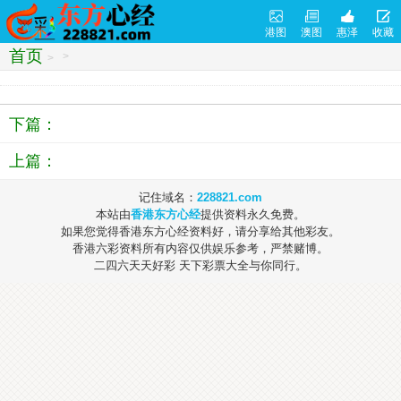
港图
澳图
惠泽
收藏
首页
>
>
下篇：
上篇：
记住域名：
228821.com
本站由
香港东方心经
提供资料永久免费。
如果您觉得香港东方心经资料好，请分享给其他彩友。
香港六彩资料所有内容仅供娱乐参考，严禁赌博。
二四六天天好彩 天下彩票大全与你同行。