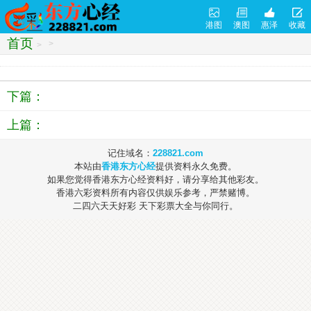
港图
澳图
惠泽
收藏
首页
>
>
下篇：
上篇：
记住域名：
228821.com
本站由
香港东方心经
提供资料永久免费。
如果您觉得香港东方心经资料好，请分享给其他彩友。
香港六彩资料所有内容仅供娱乐参考，严禁赌博。
二四六天天好彩 天下彩票大全与你同行。