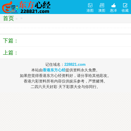
港图
澳图
惠泽
收藏
首页
>
>
下篇：
上篇：
记住域名：
228821.com
本站由
香港东方心经
提供资料永久免费。
如果您觉得香港东方心经资料好，请分享给其他彩友。
香港六彩资料所有内容仅供娱乐参考，严禁赌博。
二四六天天好彩 天下彩票大全与你同行。