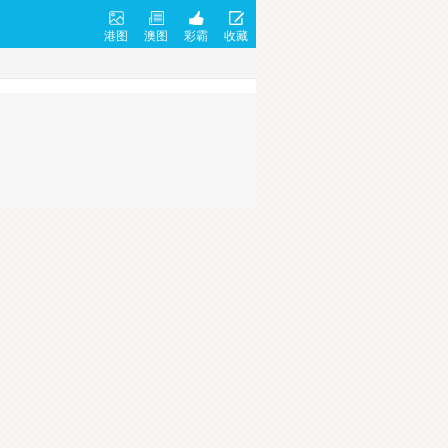
港图
澳图
彩霸
收藏